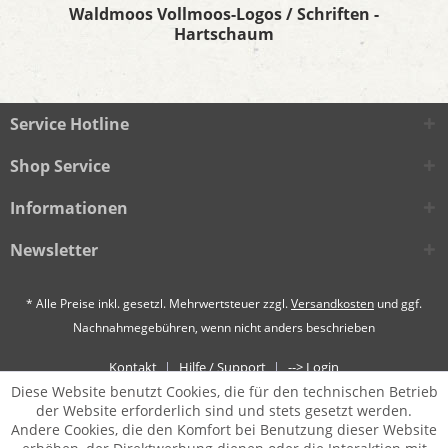
Waldmoos Vollmoos-Logos / Schriften -
Hartschaum
Service Hotline
Shop Service
Informationen
Newsletter
* Alle Preise inkl. gesetzl. Mehrwertsteuer zzgl.
Versandkosten
und ggf.
Nachnahmegebühren, wenn nicht anders beschrieben
Kontakt
Hilfe / Support
--> Login
Diese Website benutzt Cookies, die für den technischen Betrieb
der Website erforderlich sind und stets gesetzt werden.
Andere Cookies, die den Komfort bei Benutzung dieser Website