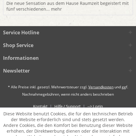
Die neue Sensation aus dem Hause Raumzeit begeistert mit
fünf verschiedenen...
mehr
Service Hotline
Shop Service
Informationen
Newsletter
* Alle Preise inkl. gesetzl. Mehrwertsteuer zzgl.
Versandkosten
und ggf.
Nachnahmegebühren, wenn nicht anders beschrieben
Kontakt
Hilfe / Support
--> Login
Diese Website benutzt Cookies, die für den technischen Betrieb
der Website erforderlich sind und stets gesetzt werden.
Andere Cookies, die den Komfort bei Benutzung dieser Website
erhöhen, der Direktwerbung dienen oder die Interaktion mit